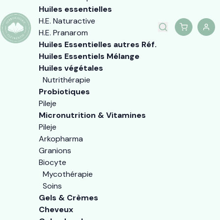
Huiles essentielles
H.E. Naturactive
H.E. Pranarom
Huiles Essentielles autres Réf.
Huiles Essentiels Mélange
Huiles végétales
Nutrithérapie
Probiotiques
Pileje
Micronutrition & Vitamines
Pileje
Arkopharma
Granions
Biocyte
Mycothérapie
Soins
Gels & Crèmes
Cheveux