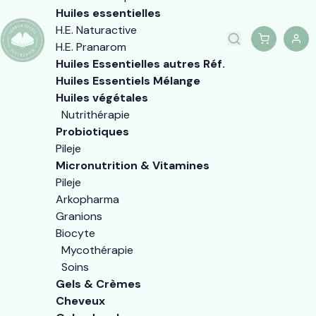
Huiles essentielles
H.E. Naturactive
H.E. Pranarom
Huiles Essentielles autres Réf.
Huiles Essentiels Mélange
Huiles végétales
Nutrithérapie
Probiotiques
Pileje
Micronutrition & Vitamines
Pileje
Arkopharma
Granions
Biocyte
Mycothérapie
Soins
Gels & Crèmes
Cheveux