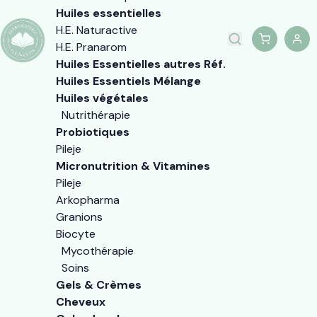
Huiles essentielles
H.E. Naturactive
H.E. Pranarom
Huiles Essentielles autres Réf.
Huiles Essentiels Mélange
Huiles végétales
Nutrithérapie
Probiotiques
Pileje
Micronutrition & Vitamines
Pileje
Arkopharma
Granions
Biocyte
Mycothérapie
Soins
Gels & Crèmes
Cheveux