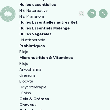
Huiles essentielles
H.E. Naturactive
H.E. Pranarom
Huiles Essentielles autres Réf.
Huiles Essentiels Mélange
Huiles végétales
Nutrithérapie
Probiotiques
Pileje
Micronutrition & Vitamines
Pileje
Arkopharma
Granions
Biocyte
Mycothérapie
Soins
Gels & Crèmes
Cheveux