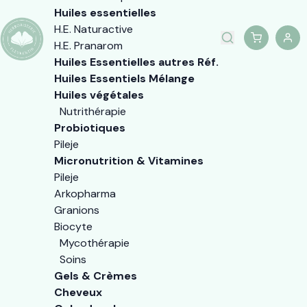
Huiles essentielles
H.E. Naturactive
H.E. Pranarom
Huiles Essentielles autres Réf.
Huiles Essentiels Mélange
Huiles végétales
Nutrithérapie
Probiotiques
Pileje
Micronutrition & Vitamines
Pileje
Arkopharma
Granions
Biocyte
Mycothérapie
Soins
Gels & Crèmes
Cheveux