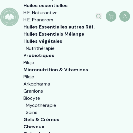
Huiles essentielles
H.E. Naturactive
H.E. Pranarom
Huiles Essentielles autres Réf.
Huiles Essentiels Mélange
Huiles végétales
Nutrithérapie
Probiotiques
Pileje
Micronutrition & Vitamines
Pileje
Arkopharma
Granions
Biocyte
Mycothérapie
Soins
Gels & Crèmes
Cheveux