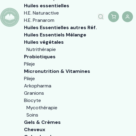
Huiles essentielles
H.E. Naturactive
H.E. Pranarom
Huiles Essentielles autres Réf.
Huiles Essentiels Mélange
Huiles végétales
Nutrithérapie
Probiotiques
Pileje
Micronutrition & Vitamines
Pileje
Arkopharma
Granions
Biocyte
Mycothérapie
Soins
Gels & Crèmes
Cheveux