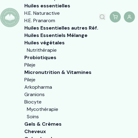
Huiles essentielles
H.E. Naturactive
H.E. Pranarom
Huiles Essentielles autres Réf.
Huiles Essentiels Mélange
Huiles végétales
Nutrithérapie
Probiotiques
Pileje
Micronutrition & Vitamines
Pileje
Arkopharma
Granions
Biocyte
Mycothérapie
Soins
Gels & Crèmes
Cheveux